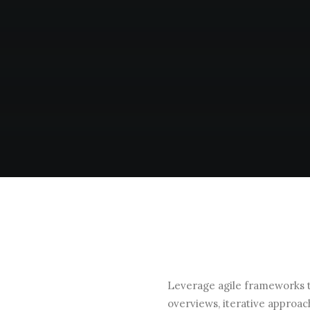
Leverage agile frameworks to
overviews, iterative approac