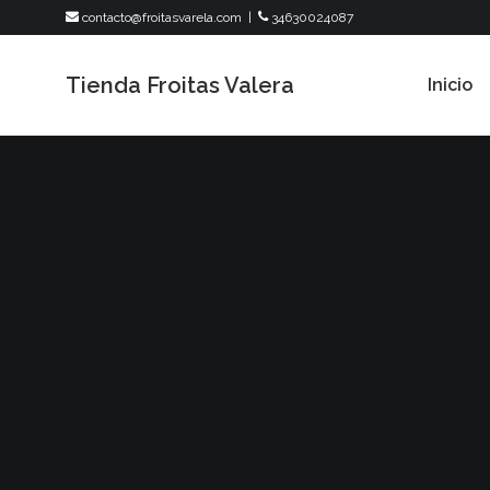
contacto@froitasvarela.com
|
34630024087
Tienda Froitas Valera
Inicio